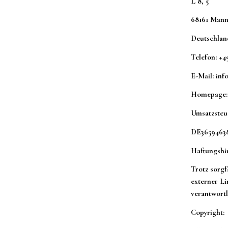
L 8, 5
68161 Man
Deutschlan
Telefon: +4
E-Mail: inf
Homepage: h
Umsatzsteu
DE3659463
Haftungshi
Trotz sorgf
externer Li
verantwortl
Copyright: