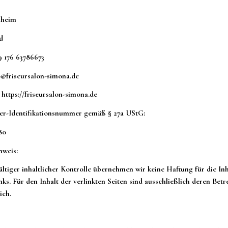
nheim
d
9 176 63786673
o@friseursalon-simona.de
ttps://friseursalon-simona.de
er-Identifikationsnummer gemäß § 27a UStG:
80
nweis:
ältiger inhaltlicher Kontrolle übernehmen wir keine Haftung für die Inh
nks. Für den Inhalt der verlinkten Seiten sind ausschließlich deren Betr
ich.